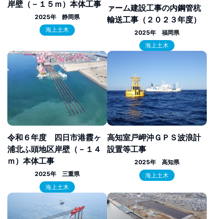
岸壁（－１５ｍ）本体工事
ァーム建設工事の内鋼管杭
2025年 静岡県
輸送工事（２０２３年度）
海上土木
2025年 福岡県
海上土木
令和６年度 四日市港霞ヶ
高知室戸岬沖ＧＰＳ波浪計
浦北ふ頭地区岸壁（－１４
設置等工事
ｍ）本体工事
2025年 高知県
2025年 三重県
海上土木
海上土木