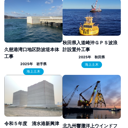
秋田県入道崎沖ＧＰＳ波浪
計設置外工事
久慈港湾口地区防波堤本体
工事
2025年 秋田県
2025年 岩手県
海上土木
海上土木
令和５年度 清水港新興津
北九州響灘洋上ウインドフ