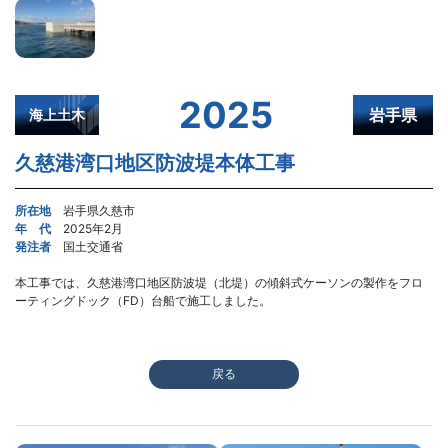
2025
岩手県
海上土木
久慈港湾口地区防波堤本体工事
所在地
岩手県久慈市
年 代
2025年2月
発注者
国土交通省
本工事では、久慈港湾口地区防波堤（北堤）の傾斜式ケーソンの製作をフロ
ーティングドック（FD）台船で施工しました。
戻る