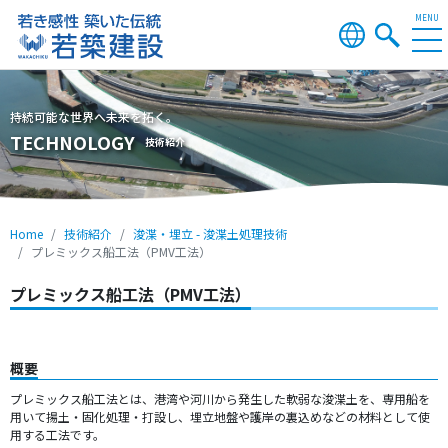
TECHNOLOGY
技術紹介
Home
技術紹介
浚渫・埋立 - 浚渫土処理技術
プレミックス船工法（PMV工法）
プレミックス船工法（PMV工法）
概要
プレミックス船工法とは、港湾や河川から発生した軟弱な浚渫土を、専用船を
用いて揚土・固化処理・打設し、埋立地盤や護岸の裏込めなどの材料として使
用する工法です。