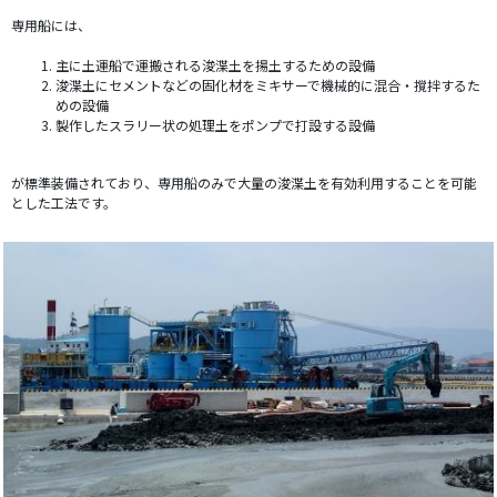
専用船には、
主に土運船で運搬される浚渫土を揚土するための設備
浚渫土にセメントなどの固化材をミキサーで機械的に混合・撹拌するた
めの設備
製作したスラリー状の処理土をポンプで打設する設備
が標準装備されており、専用船のみで大量の浚渫土を有効利用することを可能
とした工法です。