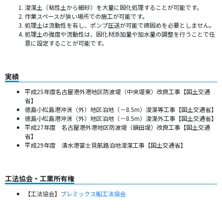
浚渫土（粘性土から細砂）を大量に固化処理することが可能です。
作業スペースが狭い場所での施工が可能です。
処理土は流動性を有し、ポンプ圧送が可能で締固めを必要としません。
処理土の強度や流動性は、固化材添加量や加水量の調整を行うことで任
意に設定することが可能です。
実績
平成25年度名古屋港外港地区防波堤（中央堤東）改良工事【国土交通
省】
徳島小松島港沖洲（外）地区泊地（－8.5m）浚渫等工事【国土交通省】
徳島小松島港沖洲（外）地区泊地（－8.5m）浚渫外工事【国土交通省】
平成27年度 名古屋港外港地区防波堤（鍋田堤）改良工事【国土交通
省】
平成29年度 清水港富士見航路泊地浚渫工事【国土交通省】
工法協会・工業所有権
【工法協会】
プレミックス船工法協会