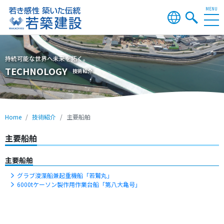
TECHNOLOGY
技術紹介
Home
技術紹介
主要船舶
主要船舶
主要船舶
グラブ浚渫船兼起重機船「若鷲丸」
6000tケーソン製作用作業台船「第八大亀号」